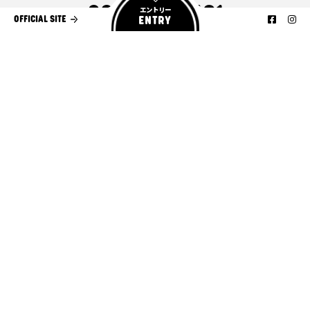
092-282-1431
エントリー
ENTRY
OFFICIAL SITE
（受付時間9:00～18:00）