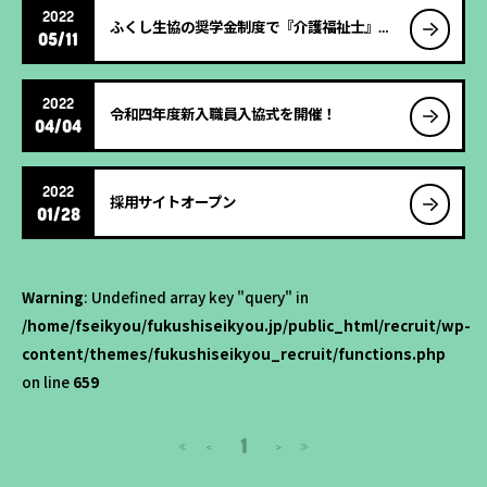
2022
ふくし生協の奨学金制度で『介護福祉士』を目指しませんか！
05/11
2022
令和四年度新入職員入協式を開催！
04/04
2022
採用サイトオープン
01/28
Warning
: Undefined array key "query" in
/home/fseikyou/fukushiseikyou.jp/public_html/recruit/wp-
content/themes/fukushiseikyou_recruit/functions.php
on line
659
1
<
>
≪
≫